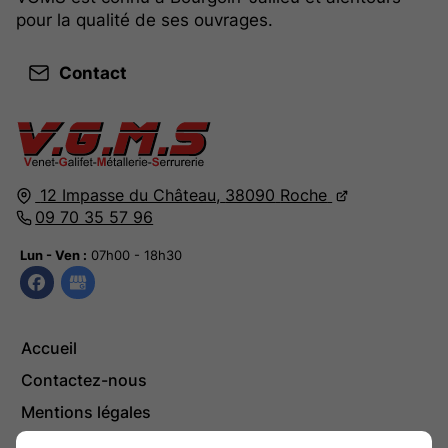
pour la qualité de ses ouvrages.
Contact
12 Impasse du Château,
38090
Roche
09 70 35 57 96
Lun - Ven :
07h00 - 18h30
Accueil
Contactez-nous
Mentions légales
Plan du site