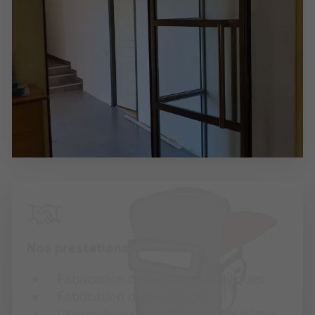
Nos prestations
Fabrication d'ouvrages métalliques
Fabrication de serrureries
Conception de menuiserie métallique