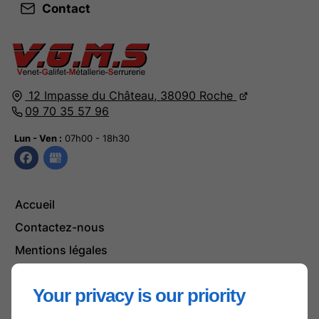
Contact
12 Impasse du Château,
38090
Roche
09 70 35 57 96
Lun - Ven :
07h00 - 18h30
Accueil
Contactez-nous
Mentions légales
Plan du site
Your privacy is our priority